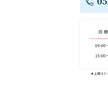
05
★土曜は9：