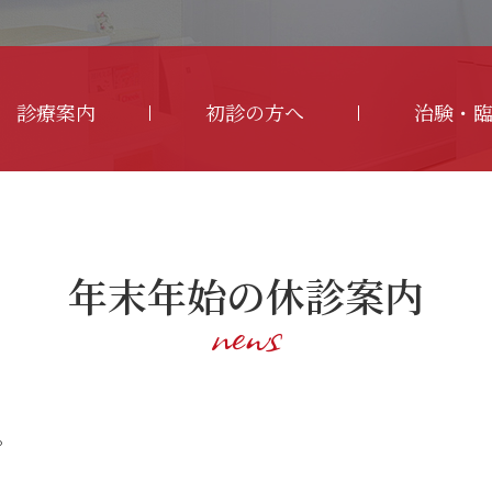
診療案内
初診の方へ
治験・
年末年始の休診案内
news
。