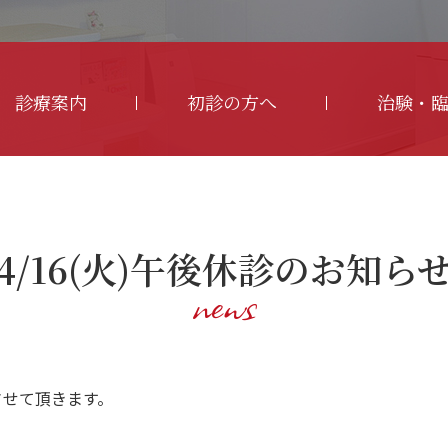
診療案内
初診の方へ
治験・
4/16(火)午後休診のお知ら
news
させて頂きます。