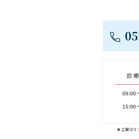
05
★土曜は9：