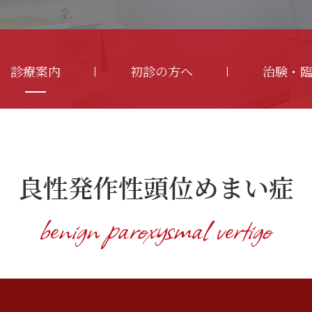
診療案内
初診の方へ
治験・
良性発作性頭位めまい症
benign paroxysmal vertigo