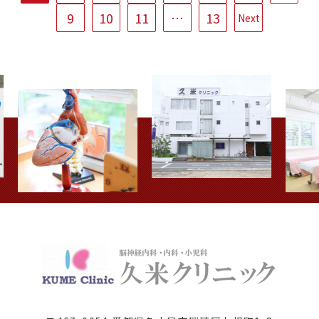
9
10
11
…
13
Next