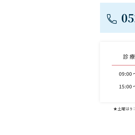
05
★土曜は9：