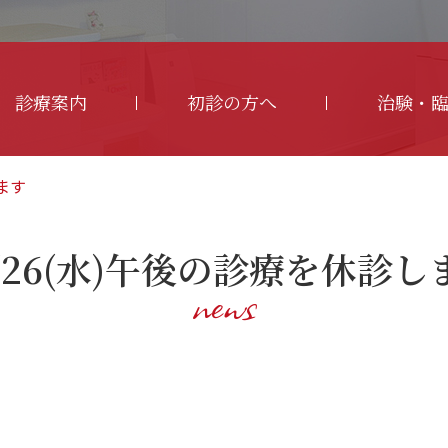
診療案内
初診の方へ
治験・
します
0/26(水)午後の診療を休診し
news